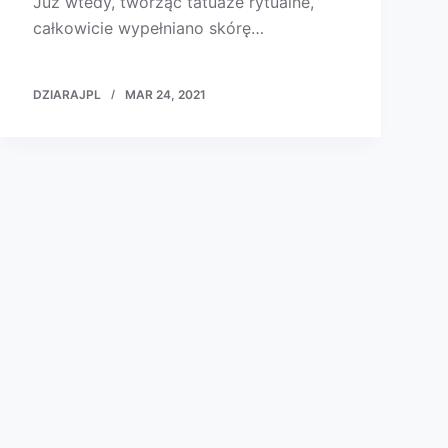
Już wtedy, tworząc tatuaże rytualne,
całkowicie wypełniano skórę…
DZIARAJPL
MAR 24, 2021