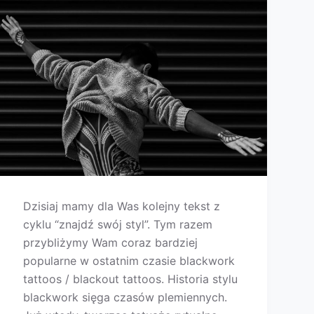
Dzisiaj mamy dla Was kolejny tekst z
cyklu “znajdź swój styl”. Tym razem
przybliżymy Wam coraz bardziej
popularne w ostatnim czasie blackwork
tattoos / blackout tattoos. Historia stylu
blackwork sięga czasów plemiennych.