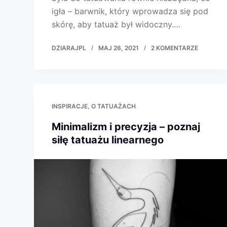
igła – barwnik, który wprowadza się pod
skórę, aby tatuaż był widoczny.…
DZIARAJPL
MAJ 26, 2021
2 KOMENTARZE
INSPIRACJE
O TATUAŻACH
Minimalizm i precyzja – poznaj
siłę tatuażu linearnego​