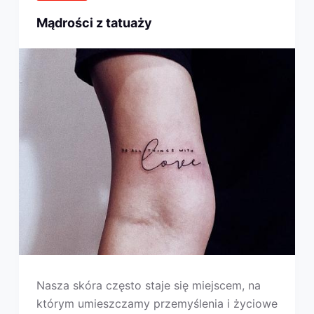
Mądrości z tatuaży
Nasza skóra często staje się miejscem, na
którym umieszczamy przemyślenia i życiowe