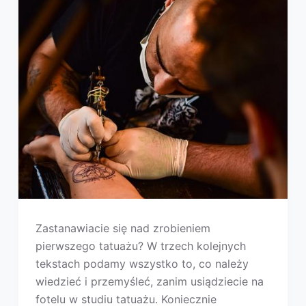
Zastanawiacie się nad zrobieniem
pierwszego tatuażu? W trzech kolejnych
tekstach podamy wszystko to, co należy
wiedzieć i przemyśleć, zanim usiądziecie na
fotelu w studiu tatuażu. Koniecznie