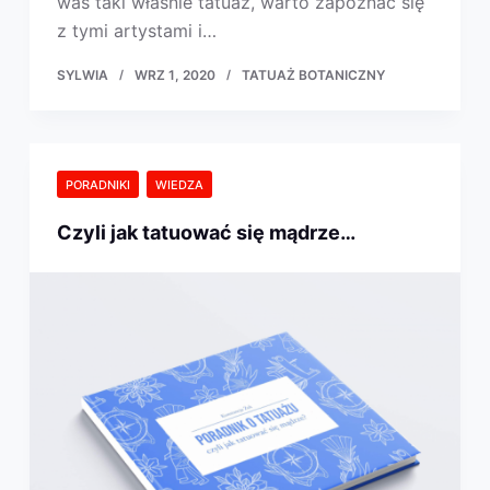
was taki właśnie tatuaż, warto zapoznać się
z tymi artystami i…
SYLWIA
WRZ 1, 2020
TATUAŻ BOTANICZNY
PORADNIKI
WIEDZA
Czyli jak tatuować się mądrze…